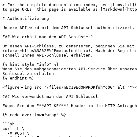
> For the complete documentation index, see [llms.txt](
to page URLs; this page is available as [Markdown](http
# Authentifizierung

Unsere API wird mit dem API-Schlüssel authentifiziert. 
### Wie erhält man den API-Schlüssel?

Um einen API-Schlüssel zu generieren, beginnen Sie mit 
referer=https%3A%2F%2Fmetasleuth.io). Nach der Registri
schnell Ihren API-Schlüssel erhalten.

{% hint style="info" %}

Wenn Sie den maßgeschneiderten API-Service über unseren
Schlüssel zu erhalten.

{% endhint %}

<figure><img src="/files/nEC19Ed0MPROKfuhYc0G" alt=""><
### Wie verwendet man den API-Schlüssel

Fügen Sie den "**API-KEY**" Header in die HTTP-Anfrageh
{% code overflow="wrap" %}

```sh

curl -L \

  -X POST \
