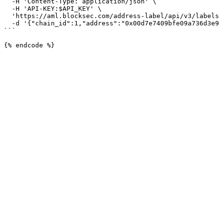
  -H 'Content-Type: application/json' \

  -H 'API-KEY:$API_KEY' \

  'https://aml.blocksec.com/address-label/api/v3/labels' \

  -d '{"chain_id":1,"address":"0x00d7e7409bfe09a736d3e993de9b87d0baa314d5"}'

```
