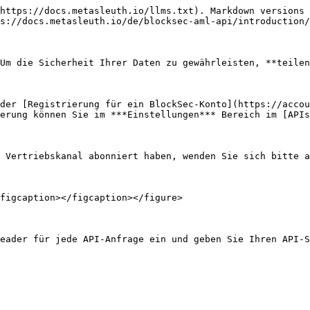
https://docs.metasleuth.io/llms.txt). Markdown versions 
s://docs.metasleuth.io/de/blocksec-aml-api/introduction/
Um die Sicherheit Ihrer Daten zu gewährleisten, **teilen
der [Registrierung für ein BlockSec-Konto](https://accou
erung können Sie im ***Einstellungen*** Bereich im [APIs
 Vertriebskanal abonniert haben, wenden Sie sich bitte a
figcaption></figcaption></figure>

eader für jede API-Anfrage ein und geben Sie Ihren API-S