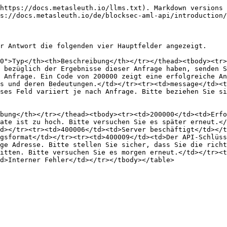
https://docs.metasleuth.io/llms.txt). Markdown versions 
s://docs.metasleuth.io/de/blocksec-aml-api/introduction/
r Antwort die folgenden vier Hauptfelder angezeigt.

0">Typ</th><th>Beschreibung</th></tr></thead><tbody><tr>
 bezüglich der Ergebnisse dieser Anfrage haben, senden S
 Anfrage. Ein Code von 200000 zeigt eine erfolgreiche An
s und deren Bedeutungen.</td></tr><tr><td>message</td><t
ses Feld variiert je nach Anfrage. Bitte beziehen Sie si
bung</th></tr></thead><tbody><tr><td>200000</td><td>Erfo
ate ist zu hoch. Bitte versuchen Sie es später erneut.</
d></tr><tr><td>400006</td><td>Server beschäftigt</td></t
gsformat</td></tr><tr><td>400009</td><td>Der API-Schlüss
ge Adresse. Bitte stellen Sie sicher, dass Sie die rich
itten. Bitte versuchen Sie es morgen erneut.</td></tr><t