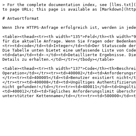
> For the complete documentation index, see [llms.txt](
to page URLs; this page is available as [Markdown](http
# Antwortformat

Wenn Ihre HTTPS-Anfrage erfolgreich ist, werden in jede
<table><thead><tr><th width="135">Feld</th><th width="9
für die aktuelle Anfrage. Wenn Sie Fragen oder Bedenken
<tr><td>code</td><td>Integer</td><td>Der Statuscode der
Die Tabelle unten bietet eine umfassende Liste von Code
<td>data</td><td>-</td><td>Detaillierte Ergebnisse. Die
Details zu erhalten.</td></tr></tbody></table>

<table><thead><tr><th width="137">Code</th><th>Beschrei
Operation</td></tr><tr><td>400002</td><td>Anforderungsr
</tr><tr><td>400005</td><td>Benutzer existiert nicht</t
</tr><tr><td>400008</td><td>Ungültiges Authentifizierun
nicht gefunden!</td></tr><tr><td>400011</td><td>Ungülti
<td>400012</td><td>Tägliches Anforderungslimit überschr