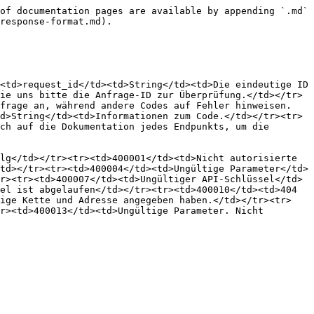
of documentation pages are available by appending `.md` 
response-format.md).

<td>request_id</td><td>String</td><td>Die eindeutige ID 
ie uns bitte die Anfrage-ID zur Überprüfung.</td></tr>
frage an, während andere Codes auf Fehler hinweisen. 
d>String</td><td>Informationen zum Code.</td></tr><tr>
ch auf die Dokumentation jedes Endpunkts, um die 
lg</td></tr><tr><td>400001</td><td>Nicht autorisierte 
td></tr><tr><td>400004</td><td>Ungültige Parameter</td>
r><tr><td>400007</td><td>Ungültiger API-Schlüssel</td>
el ist abgelaufen</td></tr><tr><td>400010</td><td>404 
tige Kette und Adresse angegeben haben.</td></tr><tr>
r><td>400013</td><td>Ungültige Parameter. Nicht 