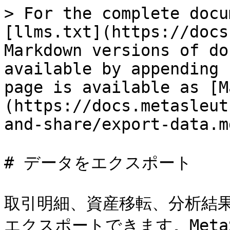
> For the complete docu
[llms.txt](https://docs
Markdown versions of do
available by appending 
page is available as [M
(https://docs.metasleut
and-share/export-data.md
# データをエクスポート

取引明細、資産移転、分析結
エクスポートできます。MetaS