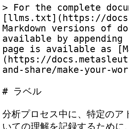
> For the complete docu
[llms.txt](https://docs
Markdown versions of do
available by appending 
page is available as [M
(https://docs.metasleut
and-share/make-your-wor
# ラベル

分析プロセス中に、特定のア
いての理解を記録するために