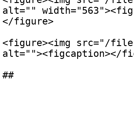
alt="" width="563"><fig
</figure>

<figure><img src="/file
alt=""><figcaption></fi