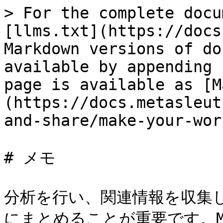
> For the complete docu
[llms.txt](https://docs
Markdown versions of do
available by appending 
page is available as [M
(https://docs.metasleut
and-share/make-your-wor
# メモ

分析を行い、関連情報を収集
にまとめることが重要です。Me