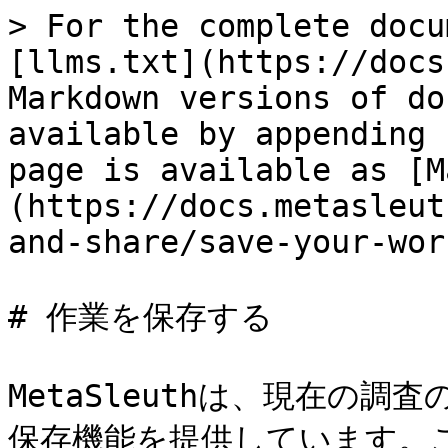
> For the complete docu
[llms.txt](https://docs
Markdown versions of do
available by appending 
page is available as [M
(https://docs.metasleut
and-share/save-your-wor
# 作業を保存する

MetaSleuthは、現在の
保存機能を提供しています。