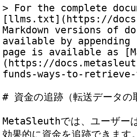
> For the complete docu
[llms.txt](https://docs
Markdown versions of do
available by appending 
page is available as [M
(https://docs.metasleut
funds-ways-to-retrieve-
# 資金の追跡（転送データの取
MetaSleuthでは、ユー
効果的に資金を追跡できます。