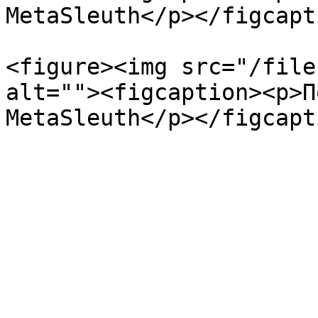
MetaSleuth</p></figcapt
<figure><img src="/file
alt=""><figcaption><p>П