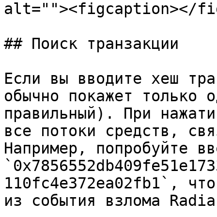
alt=""><figcaption></fi
## Поиск транзакции

Если вы вводите хеш тра
обычно покажет только о
правильный). При нажати
все потоки средств, свя
Например, попробуйте вве
`0x7856552db409fe51e173
110fc4e372ea02fb1`, что
из события взлома Radia