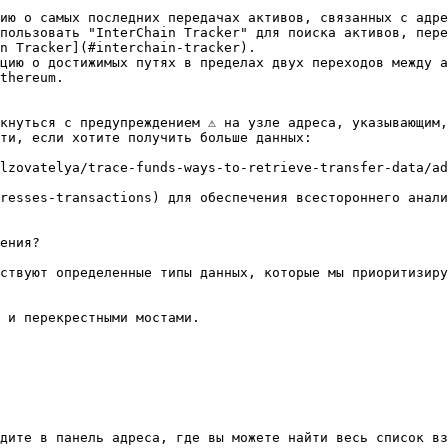
ию о самых последних передачах активов, связанных с адре
пользовать "InterChain Tracker" для поиска активов, пере
n Tracker](#interchain-tracker).

цию о достижимых путях в пределах двух переходов между а
thereum.

кнуться с предупреждением ⚠️ на узле адреса, указывающим,
ти, если хотите получить больше данных:

lzovatelya/trace-funds-ways-to-retrieve-transfer-data/ad
resses-transactions) для обеспечения всестороннего анали
ения?

ствуют определенные типы данных, которые мы приоритизиру
 и перекрестными мостами.

дите в панель адреса, где вы можете найти весь список вз