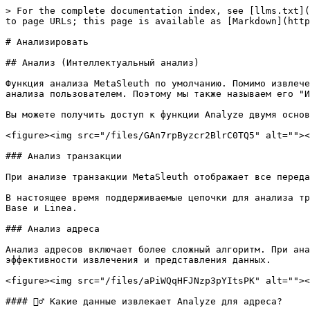
> For the complete documentation index, see [llms.txt](
to page URLs; this page is available as [Markdown](http
# Анализировать

## Анализ (Интеллектуальный анализ)

Функция анализа MetaSleuth по умолчанию. Помимо извлече
анализа пользователем. Поэтому мы также называем его "И
Вы можете получить доступ к функции Analyze двумя основ
<figure><img src="/files/GAn7rpByzcr2BlrC0TQ5" alt=""><
### Анализ транзакции

При анализе транзакции MetaSleuth отображает все переда
В настоящее время поддерживаемые цепочки для анализа тр
Base и Linea.

### Анализ адреса

Анализ адресов включает более сложный алгоритм. При ана
эффективности извлечения и представления данных.

<figure><img src="/files/aPiWQqHFJNzp3pYItsPK" alt=""><
#### 🙋‍♂️ Какие данные извлекает Analyze для адреса?
