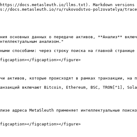
https://docs.metasleuth.io/llms.txt). Markdown versions 
s://docs.metasleuth.io/ru/rukovodstvo-polzovatelya/trace
ния основных данных о передаче активов, **Анализ** включ
нтеллектуальным анализом."

ными способами: через строку поиска на главной странице 
figcaption></figcaption></figure>

чи активов, которые происходят в рамках транзакции, на п
анзакций включают Bitcoin, Ethereum, BSC, TRON[^1], Sola
лизе адреса MetaSleuth применяет интеллектуальные поиско
figcaption></figcaption></figure>
