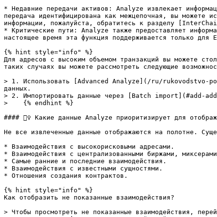
* Недавние передачи активов: Analyze извлекает информац
передача идентифицирована как межцепочная, вы можете ис
информации, пожалуйста, обратитесь к разделу [InterChai
* Критические пути: Analyze также предоставляет информа
настоящее время эта функция поддерживается только для E
{% hint style="info" %}

Для адресов с высоким объемом транзакций вы можете стол
таких случаях вы можете рассмотреть следующие возможнос
> 1. Использовать [Advanced Analyze](/ru/rukovodstvo-po
данных.

> 2. Импортировать данные через [Batch import](#add-add
>    {% endhint %}

#### 🙋‍♀️ Какие данные Analyze приоритизирует для отображ
Не все извлеченные данные отображаются на полотне. Суще
* Взаимодействия с высокорисковыми адресами.

* Взаимодействия с централизованными биржами, миксерами
* Самые ранние и последние взаимодействия.

* Взаимодействия с известными сущностями.

* Отношения создания контрактов.

{% hint style="info" %}

Как отобразить не показанные взаимодействия?

> Чтобы просмотреть не показанные взаимодействия, перей