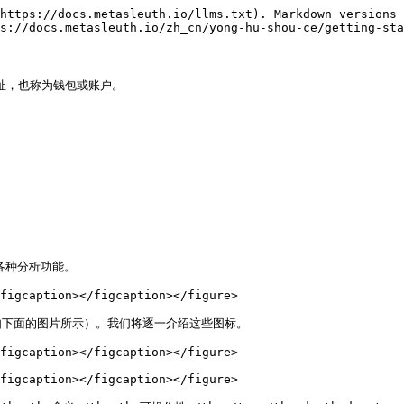
https://docs.metasleuth.io/llms.txt). Markdown versions 
s://docs.metasleuth.io/zh_cn/yong-hu-shou-ce/getting-sta
址，也称为钱包或账户。

各种分析功能。

figcaption></figcaption></figure>

下面的图片所示）。我们将逐一介绍这些图标。

figcaption></figcaption></figure>

figcaption></figcaption></figure>
