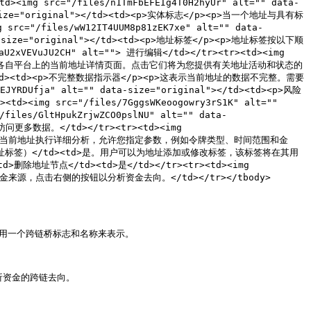
><img src="/files/n1TmFbEFEIg4T0H2hyUr" alt="" data-
ata-size="original"></td><td><p>实体标志</p><p>当一个地址与具有标
iles/wW12IT4UUM8p81zEK7xe" alt="" data-
data-size="original"></td><td><p>地址标签</p><p>地址标签按以下顺
VuJU2CH" alt=""> 进行编辑</td></tr><tr><td><img 
链接允许您快速跳转到各自平台上的当前地址详情页面。点击它们将为您提供有关地址活动和状态的
inal"></td><td><p>不完整数据指示器</p><p>这表示当前地址的数据不完整。需要
Ufja" alt="" data-size="original"></td><td><p>风险
src="/files/7GggsWKeoogowry3rS1K" alt="" 
es/GltHpukZrjwZCO0pslNU" alt="" data-
数据。</td></tr><tr><td><img 
击高级分析按钮可以对当前地址执行详细分析，允许您指定参数，例如令牌类型、时间范围和金
d>私人标签（编辑地址标签）</td><td>是。用户可以为地址添加或修改标签，该标签将在其用
td>删除地址节点</td><td>是</td></tr><tr><td><img 
钮以分析资金来源，点击右侧的按钮以分析资金去向。</td></tr></tbody>
用一个跨链桥标志和名称来表示。

资金的跨链去向。
