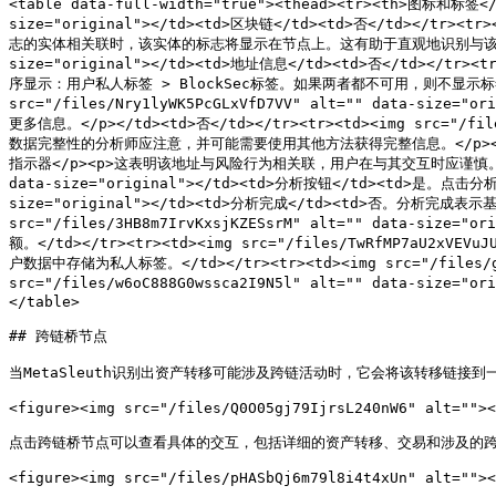
<table data-full-width="true"><thead><tr><th>图标和标签</
size="original"></td><td>区块链</td><td>否</td></tr><tr
志的实体相关联时，该实体的标志将显示在节点上。这有助于直观地识别与该地址相关联的组织或项
size="original"></td><td>地址信息</td><td>否</td></tr><t
序显示：用户私人标签 > BlockSec标签。如果两者都不可用，则不显示标签。</p></
src="/files/Nry1lyWK5PcGLxVfD7VV" alt="" dat
更多信息。</p></td><td>否</td></tr><tr><td><img src="/
数据完整性的分析师应注意，并可能需要使用其他方法获得完整信息。</p></td><td>否</
指示器</p><p>这表明该地址与风险行为相关联，用户在与其交互时应谨慎。具体风险详情可以
data-size="original"></td><td>分析按钮</td><td>是。点击分
size="original"></td><td>分析完成</td><td>否。分析
src="/files/3HB8m7IrvKxsjKZESsrM" alt="" dat
额。</td></tr><tr><td><img src="/files/TwRfMP7aU2
户数据中存储为私人标签。</td></tr><tr><td><img src="/files/gW55
src="/files/w6oC888G0wssca2I9N5l" alt="" data-
</table>

## 跨链桥节点

当MetaSleuth识别出资产转移可能涉及跨链活动时，它会将该转移链
<figure><img src="/files/Q0O05gj79IjrsL240nW6" alt=""><
点击跨链桥节点可以查看具体的交互，包括详细的资产转移、交易和涉及的跨链桥