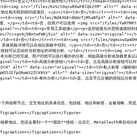
th><th>含义</th><th>可操作性</th></tr></thead><tbody><tr><td
><td><img src="/files/KvSctOqzuRXwFBlQk2tM" alt="" d
目。</p></td><td>否</td></tr><tr><td><img src="/f
r><td><img src="/files/NdA3G8rd6WzTjMSaNfp3" alt="" 
td><td>否，但用户可以使用 <img src="/files/TwRfMP7aU2xVE
a-size="original"></td><td><p>常用工具链接</p><p>这些
files/7ccsqv4jDBntwFWKjkix" alt="" data-size="orig
td></tr><tr><td><img src="/files/UqmsouGpWOHEJYRD
在地址面板中找到。</p></td><td>否</td></tr><tr><td><img 
析按钮可以启动对当前地址的详细分析。</td></tr><tr><td><img src="/fil
完成表示基本分析已经完成。用户仍然可以执行额外的分析，例如高级分析或加载更多以访问更多
a-size="original"></td><td>高级分析按钮</td><td>是。点
xVEVuJU2CH" alt="" data-size="original"></td><t
2EfpGRwW32ZCX9SV" alt="" data-size="original"></td><
size="original"></td><td>单向分析</td><td>是。点击节点左侧的按
接到一个跨链桥节点。交互地址的具体信息，包括链、地址和标签，会被省略，而是
figcaption></figcaption></figure>

地址。您还会看到一个**跟踪**按钮；点击它，MetaSleuth将自动分析