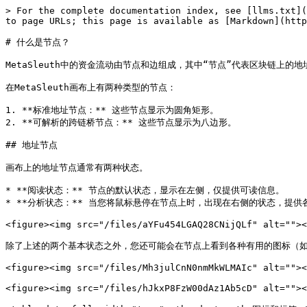
> For the complete documentation index, see [llms.txt](
to page URLs; this page is available as [Markdown](http
# 什么是节点？

MetaSleuth中的资金流动由节点和边组成，其中“节点”代表区块链上的地
在MetaSleuth画布上有两种类型的节点：

1. **标准地址节点：** 这些节点显示为圆角矩形。

2. **可解析的跨链桥节点：** 这些节点显示为八边形。

## 地址节点

画布上的地址节点通常有两种状态。

* **阅读状态：** 节点的默认状态，显示在左侧，仅提供可读信息。

* **分析状态：** 当您将鼠标悬停在节点上时，出现在右侧的状态，提供
<figure><img src="/files/aYFu454LGAQ28CNijQLf" alt=""><
除了上述的两个基本状态之外，您还可能会在节点上看到各种有用的图标（如
<figure><img src="/files/Mh3julCnN0nmMkWLMAIc" alt=""><
<figure><img src="/files/hJkxP8FzW00dAz1Ab5cD" alt=""><