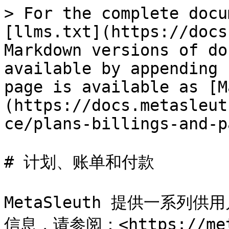
> For the complete docu
[llms.txt](https://docs
Markdown versions of do
available by appending 
page is available as [M
(https://docs.metasleut
ce/plans-billings-and-p
# 计划、账单和付款

MetaSleuth 提供一系
信息，请参阅：<https://meta