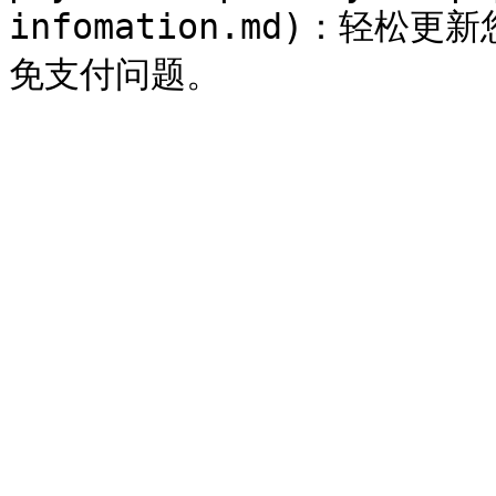
infomation.md)：轻