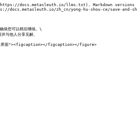
https://docs.metasleuth.io/llms.txt). Markdown versions 
s://docs.metasleuth.io/zh_cn/yong-hu-shou-ce/save-and-sh
确保您可以稍后继续。\

并与他人分享见解。
