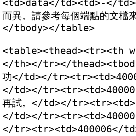
<td>data</td><td>-
而異。請參考每個端點的文檔來獲
</tbody></table>

<table><thead><tr><th
</th></tr></thead><tbo
功</td></tr><tr><td>4
</td></tr><tr><td>4
再試。</td></tr><tr><td
</td></tr><tr><td>400
</tr><tr><td>400006</