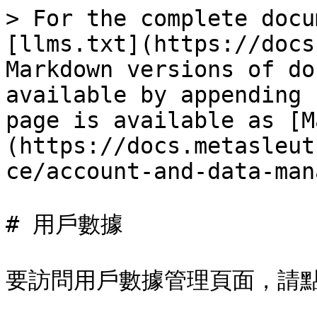
> For the complete docu
[llms.txt](https://docs
Markdown versions of do
available by appending 
page is available as [M
(https://docs.metasleut
ce/account-and-data-man
# 用戶數據

要訪問用戶數據管理頁面，請點