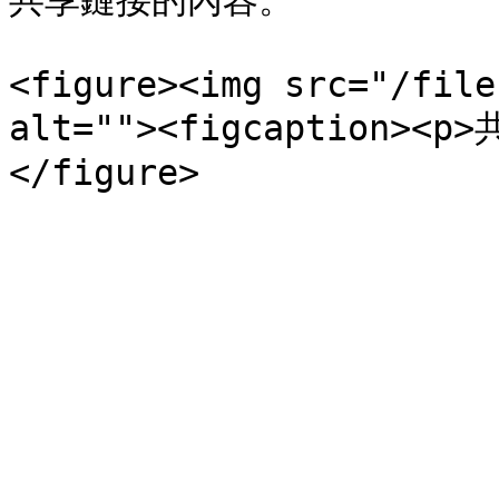
共享鏈接的內容。

<figure><img src="/file
alt=""><figcaption><p