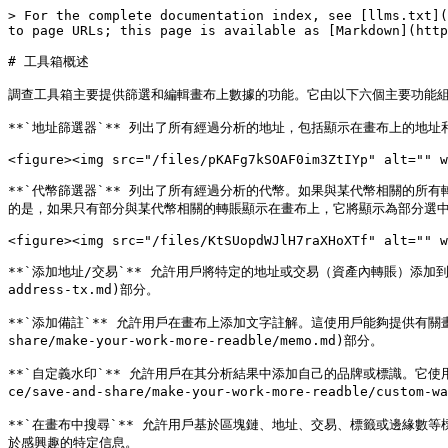
> For the complete documentation index, see [llms.txt](
to page URLs; this page is available as [Markdown](http
# 工具箱概述

調查工具箱主要提供篩選和編輯畫布上數據的功能。它由以下六個主要功能組
**`地址篩選器`** 列出了所有經過分析的地址，包括顯示在畫布上的地
<figure><img src="/files/pKAFg7kSOAF0im3ZtIYp" alt="" w
**`代幣篩選器`** 列出了所有經過分析的代幣。如果與某代幣相關的
的是，如果只有部分與某代幣相關的轉賬顯示在畫布上，它將顯示為部分選中
<figure><img src="/files/KtSUopdWJlH7raXHoXTf" alt="" w
**`添加地址/交易`** 允許用戶將特定的地址或交易（資產內轉賬）添加到畫布中。欲了解
address-tx.md)部分。

**`添加備註`** 允許用戶在畫布上添加文字註解。這使用戶能夠提供有關畫布上
share/make-your-work-more-readble/memo.md)部分。

**`自定義水印`** 允許用戶在其分析結果中添加自己的品牌或標識。它使用
ce/save-and-share/make-your-work-more-readble/custom-w
**`在畫布中搜尋`** 允許用戶基於區塊鏈、地址、交易、標籤或邊緣
於感興趣的特定信息。
