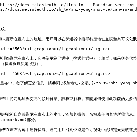
https://docs.metasleuth.io/llms.txt). Markdown versions 
s://docs.metasleuth.io/zh_tw/shi-yong-shou-ce/canvas-and
成。

址和未顯示在畫布上的地址。用戶可以在篩選器中搜尋特定地址並調整其可視化狀
idth="563"><figcaption></figcaption></figure>

所有轉賬都顯示在畫布上，它將顯示為已選中（復選框選中）；相反，如果與某代
（復選框無決定狀態）。

idth="563"><figcaption></figcaption></figure>

更多信息，請參閱[添加地址/交易](/zh_tw/shi-yong-shou-ce/tra
特定地址與交易的額外背景、註釋或解釋。有關如何使用此功能的更多信息，請參閱[備註
戶能夠自定義顯示在畫布上的水印，添加其徽標、名稱或任何其他所需信息。欲了解更多
atermark.md)部分。

數等標準在畫布內容中進行搜尋。這使用戶能夠快速定位可視化中的特定元素或連