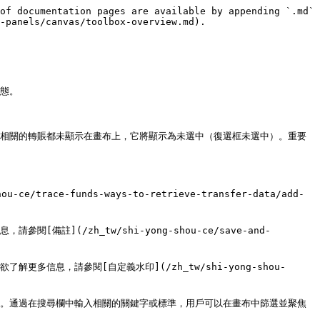
of documentation pages are available by appending `.md` 
-panels/canvas/toolbox-overview.md).

態。

幣相關的轉賬都未顯示在畫布上，它將顯示為未選中（復選框未選中）。重要
ce-funds-ways-to-retrieve-transfer-data/add-
](/zh_tw/shi-yong-shou-ce/save-and-
信息，請參閱[自定義水印](/zh_tw/shi-yong-shou-
接。通過在搜尋欄中輸入相關的關鍵字或標準，用戶可以在畫布中篩選並聚焦