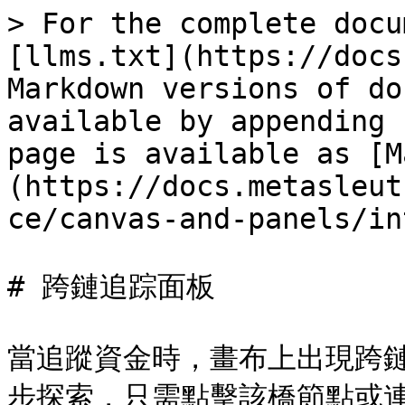
> For the complete docu
[llms.txt](https://docs
Markdown versions of do
available by appending 
page is available as [M
(https://docs.metasleut
ce/canvas-and-panels/in
# 跨鏈追踪面板

當追蹤資金時，畫布上出現跨
步探索，只需點擊該橋節點或連