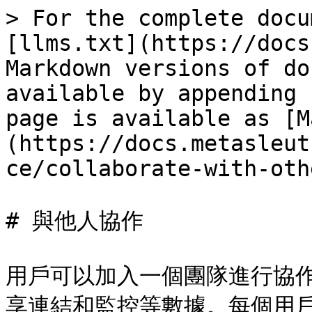
> For the complete docu
[llms.txt](https://docs
Markdown versions of do
available by appending 
page is available as [M
(https://docs.metasleut
ce/collaborate-with-oth
# 與他人協作

用戶可以加入一個團隊進行協
享連結和監控等數據。每個用