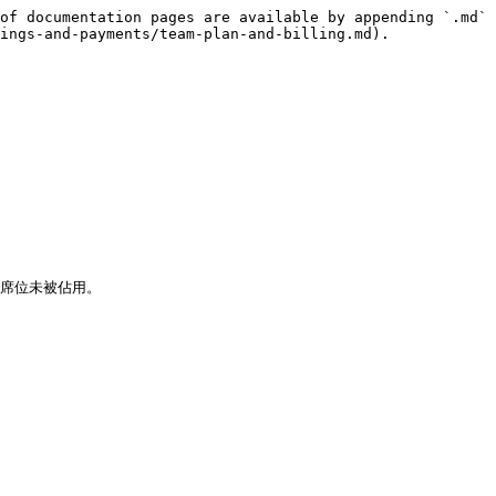
of documentation pages are available by appending `.md` 
ings-and-payments/team-plan-and-billing.md).

席位未被佔用。
