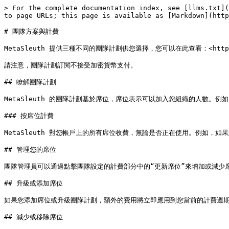
> For the complete documentation index, see [llms.txt](
to page URLs; this page is available as [Markdown](http
# 團隊方案與計費

MetaSleuth 提供三種不同的團隊計劃供您選擇，您可以在此查看：<https://m
請注意，團隊計劃訂閱不接受加密貨幣支付。

## 瞭解團隊計劃

MetaSleuth 的團隊計劃基於席位，席位表示可以加入您組織的人數。例如
### 按席位計費

MetaSleuth 對您帳戶上的所有席位收費，無論是否正在使用。例如，如
## 管理您的席位

團隊管理員可以通過點擊團隊設定的計費部分中的“更新席位”來增加或減少
## 升級或添加席位

如果您添加席位或升級團隊計劃，額外的費用將立即應用到您當前的計費週期
## 減少或移除席位
