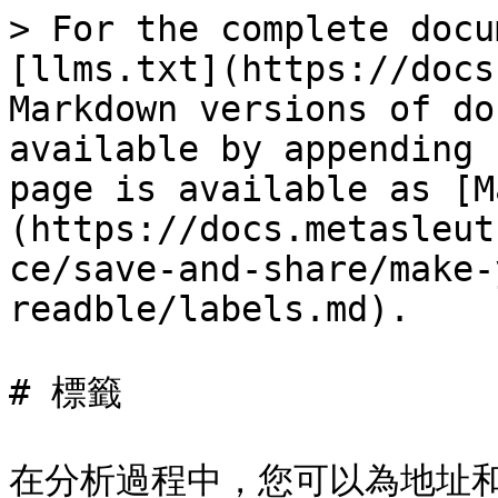
> For the complete docu
[llms.txt](https://docs
Markdown versions of do
available by appending 
page is available as [M
(https://docs.metasleut
ce/save-and-share/make-
readble/labels.md).

# 標籤

在分析過程中，您可以為地址