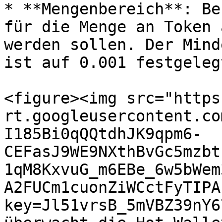
* **Mengenbereich**: Be
für die Menge an Token 
werden sollen. Der Mind
ist auf 0.001 festgeleg
<figure><img src="https
rt.googleusercontent.co
I185Bi0qQQtdhJK9qpm6-
CEFasJ9WE9NXthBvGc5mzbt
1qM8KxvuG_m6EBe_6w5bWem
A2FUCm1cuonZiWCctFyTIPA
key=Jl51vrsB_5mVBZ39nY6