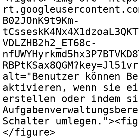
rt.googleusercontent.co
B02JOnK9t9Km-
tCsseskK4Nx4X1dzoaL3QKT
VDLZHB2h2_ET68c-
nfUWYHyrkmd5hx3P7BTVKD8
RBPtKSax8QGM?key=Jl51vr
alt="Benutzer können Be
aktivieren, wenn sie ei
erstellen oder indem sie
Aufgabenverwaltungsbere
Schalter umlegen."><fig
</figure>
