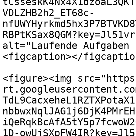
tCsseskK4Nx4X1dzoaL3QKT
VDLZHB2h2_ET68c-
nfUWYHyrkmd5hx3P7BTVKD8
RBPtKSax8QGM?key=Jl51vr
alt="Laufende Aufgaben 
<figcaption></figcaptio
<figure><img src="https
rt.googleusercontent.co
TdL9CacxeheL1RZTXPotaX1
nbbwxNqlJAG1j6DjK4PMrEH
iQeRqkBcAfA5tY5p7fcwoW2
1D-owUjSXpFW4IR?key=Jl5