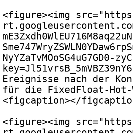
<figure><img src="https
rt.googleusercontent.co
mE3Zxdh0WlEU716M8aq22uN
Sme747WryZSWLN0YDaw6rpS
NyYZaTvMOoSG4uG7GD0-zyC
key=Jl51vrsB_5mVBZ39nY6
Ereignisse nach der Kon
für die FixedFloat-Hot-
<figcaption></figcaptio
<figure><img src="https
rt.googleusercontent.co