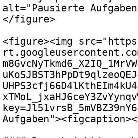
alt="Pausierte Aufgaben
</figure>

<figure><img src="https
rt.googleusercontent.co
m8GvcNyTkmd6_X2IQ_1MrVW
uKoSJBST3hPpDt9qlzeoQEJ
UHPS3cfj66D4lKthEIm4kU4
xTMoL_jxaHJ6ceY3ZvYynqv
key=Jl51vrsB_5mVBZ39nY6
Aufgaben"><figcaption><