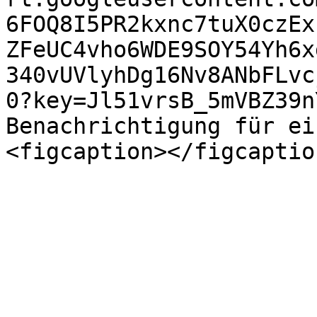
6FOQ8I5PR2kxnc7tuX0czEx
ZFeUC4vho6WDE9SOY54Yh6x
340vUVlyhDg16Nv8ANbFLvc
0?key=Jl51vrsB_5mVBZ39n
Benachrichtigung für ei