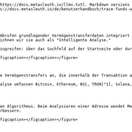
https://docs.metasleuth.io/llms.txt). Markdown versions 
s://docs.metasleuth.io/de/benutzerhandbuch/trace-funds-w
Abrufen grundlegender Vermögenstransferdaten integriert 
ichnen wir sie auch als "Intelligente Analyse."

zugreifen: über das Suchfeld auf der Startseite oder dur
figcaption></figcaption></figure>

e Vermögenstransfers an, die innerhalb der Transaktion a
alyse umfassen Bitcoin, Ethereum, BSC, TRON[^1], Solana,
en Algorithmus. Beim Analysieren einer Adresse wendet Me
rbessern.

figcaption></figcaption></figure>
