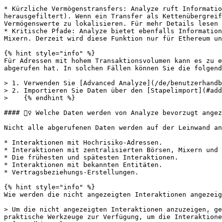
* Kürzliche Vermögenstransfers: Analyze ruft Informatio
herausgefiltert). Wenn ein Transfer als Kettenübergreif
Vermögenswerte zu lokalisieren. Für mehr Details lesen 
* Kritische Pfade: Analyze bietet ebenfalls Information
Mixern. Derzeit wird diese Funktion nur für Ethereum un
{% hint style="info" %}

Für Adressen mit hohem Transaktionsvolumen kann es zu e
abgerufen hat. In solchen Fällen können Sie die folgend
> 1. Verwenden Sie [Advanced Analyze](/de/benutzerhandb
> 2. Importieren Sie Daten über den [Stapelimport](#add
>    {% endhint %}

#### 🙋‍♀️ Welche Daten werden von Analyze bevorzugt angez
Nicht alle abgerufenen Daten werden auf der Leinwand an
* Interaktionen mit Hochrisiko-Adressen.

* Interaktionen mit zentralisierten Börsen, Mixern und 
* Die frühesten und spätesten Interaktionen.

* Interaktionen mit bekannten Entitäten.

* Vertragsbeziehungs-Erstellungen.

{% hint style="info" %}

Wie werden die nicht angezeigten Interaktionen angezeig
> Um die nicht angezeigten Interaktionen anzuzeigen, ge
praktische Werkzeuge zur Verfügung, um die Interaktione