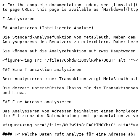
> For the complete documentation index, see [llms.txt](
to page URLs; this page is available as [Markdown](http
# Analysieren

## Analysieren (Intelligente Analyse)

Die Standard-Analysefunktion von MetaSleuth. Neben dem 
Analyseprozess des Benutzers zu erleichtern. Daher beze
Sie können auf die Analyzefunktion auf zwei Hauptwegen 
<figure><img src="/files/6ohdwR10QVlRVhe7UQuT" alt=""><
### Eine Transaktion analysieren

Beim Analysieren einer Transaktion zeigt MetaSleuth all
Die derzeit unterstützten Chains für die Transaktionsan
und Linea.

### Eine Adresse analysieren

Das Analysieren von Adressen beinhaltet einen komplexer
die Effizienz der Datenabrufung und -präsentation zu ve
<figure><img src="/files/Wi3wSts8jEA0tTMOYbiC" alt=""><
#### 🙋‍♂️ Welche Daten ruft Analyze für eine Adresse ab?
